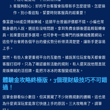
客服夠耐心：好的平台客服會指導新手怎麼提領、怎麼操
作，別小看這點，緊要時刻客服真的超重要！
像富遊168或亞博娛樂城，這類平台普遍評價都不錯。小編也常
聽身邊的人說，選這些沒啥問題，拿到免費金額後還能輕鬆轉會
員。如果要找更多選項，也可參考一些專門的娛樂城推薦網站，
這些平台會將各個平台的優劣勢分析得清清楚楚，讓新手更容易
上手。
當然，有些人會更重視平台的互動性。據說某位玩家每天都會跟
客服打招呼，只為了確認最新活動的規則，有人還笑說他簡直就
是娛樂城的活招牌，能把冷冰冰的客服變成朋友。
體驗金攻略終極版，3個理財級技巧不可錯
過！
這筆金額看似小數目，但其實藏了不少財務規劃的邏輯，這也是
為什麼資深玩家能靠它快速上手的原因。三大攻略來了，請筆