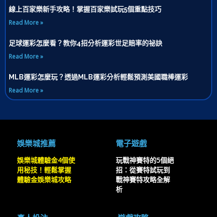
線上百家樂新手攻略！掌握百家樂試玩5個重點技巧
Read More »
足球運彩怎麼看？教你4招分析運彩世足賠率的祕訣
Read More »
MLB運彩怎麼玩？透過MLB運彩分析輕鬆預測美國職棒運彩
Read More »
娛樂城推薦
電子遊戲
娛樂城體驗金4個使
玩戰神賽特的5個絕
用秘技！輕鬆掌握
招：從賽特試玩到
體驗金娛樂城攻略
戰神賽特攻略全解
析